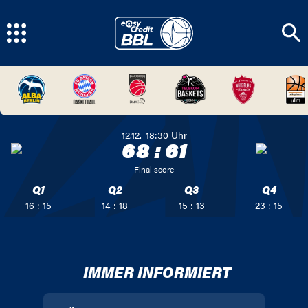
12.12.
18:30
Uhr
68
:
61
Final score
Q1
Q2
Q3
Q4
16 : 15
14 : 18
15 : 13
23 : 15
IMMER INFORMIERT