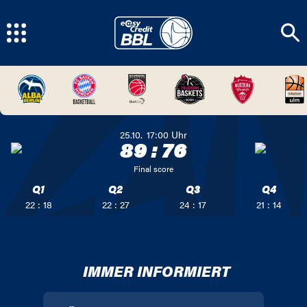
25.10.
17:00
Uhr
89
:
76
Final score
Q1
Q2
Q3
Q4
22 : 18
22 : 27
24 : 17
21 : 14
IMMER INFORMIERT