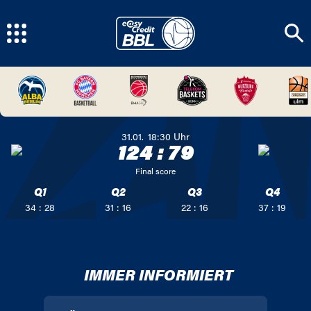
31.01.
18:30
Uhr
124
:
79
Final score
Q1
Q2
Q3
Q4
34 : 28
31 : 16
22 : 16
37 : 19
IMMER INFORMIERT