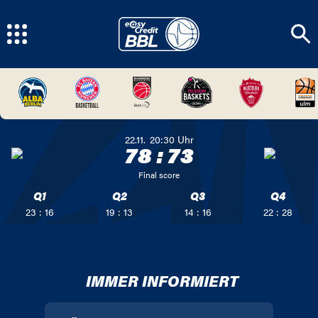
22.11.
20:30
Uhr
78
:
73
Final score
Q1
Q2
Q3
Q4
23 : 16
19 : 13
14 : 16
22 : 28
IMMER INFORMIERT