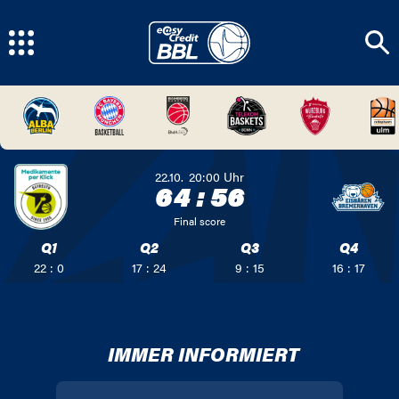
22.10.
20:00
Uhr
64
:
56
Final score
Q1
Q2
Q3
Q4
22 : 0
17 : 24
9 : 15
16 : 17
IMMER INFORMIERT