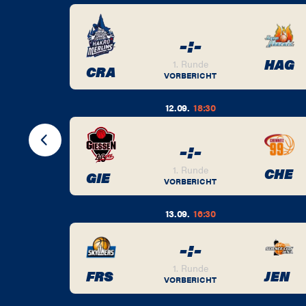
-
:
-
BER
HAG
1. Runde
CRA
VORBERICHT
12.09.
18:30
-
:
-
BER
1. Runde
CHE
GIE
VORBERICHT
13.09.
16:30
-
:
-
BER
1. Runde
FRS
JEN
VORBERICHT