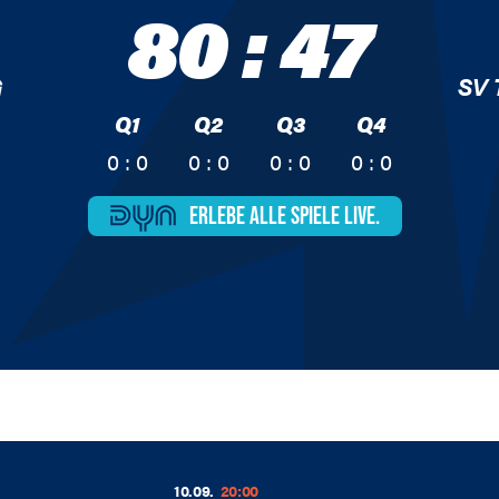
80
:
47
G
SV
Q1
Q2
Q3
Q4
0 : 0
0 : 0
0 : 0
0 : 0
ERLEBE ALLE
SPIELE LIVE.
10.09.
20:00