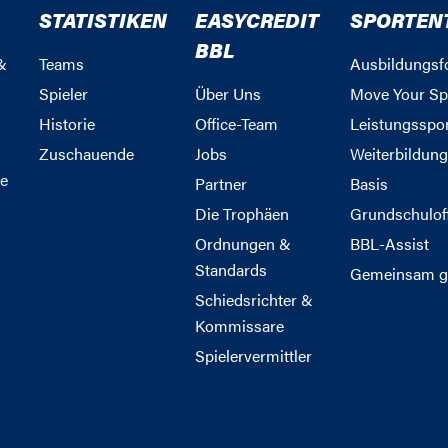
STATISTIKEN
EASYCREDIT
SPORTEN
BBL
&
Teams
Ausbildungsf
Spieler
Über Uns
Move Your Sp
Historie
Office-Team
Leistungsspo
Zuschauende
Jobs
Weiterbildun
e
Partner
Basis
Die Trophäen
Grundschulof
Ordnungen &
BBL-Assist
Standards
Gemeinsam g
Schiedsrichter &
Kommissare
Spielervermittler