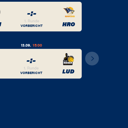
-
:
-
1. Runde
M
HRO
VORBERICHT
13.09.
15:00
-
:
-
1. Runde
LUD
VORBERICHT