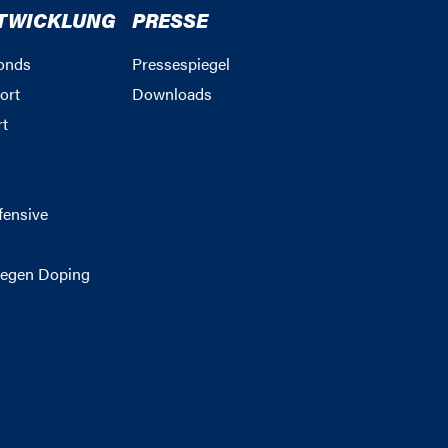
TWICKLUNG
PRESSE
onds
Pressespiegel
ort
Downloads
rt
g
fensive
egen Doping