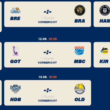
-
:
-
BRE
1. Runde
BRA
HA
VORBERICHT
12.09.
20:00
-
:
-
1. Runde
GOT
MBC
KIR
VORBERICHT
13.09.
18:00
-
:
-
1. Runde
HDB
OLD
VORBERICHT