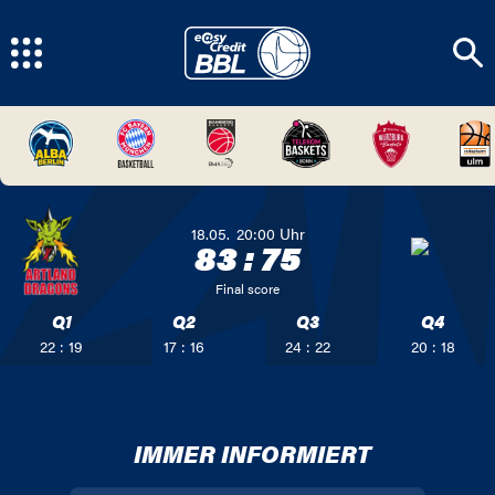
18.05.
20:00
Uhr
83
:
75
Final score
Q1
Q2
Q3
Q4
22 : 19
17 : 16
24 : 22
20 : 18
IMMER INFORMIERT