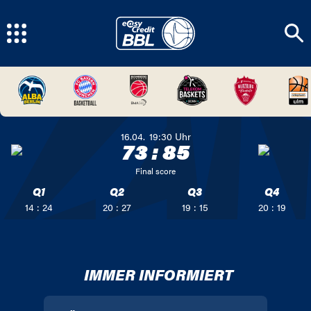
16.04.
19:30
Uhr
73
:
85
Final score
Q1
Q2
Q3
Q4
14 : 24
20 : 27
19 : 15
20 : 19
IMMER INFORMIERT