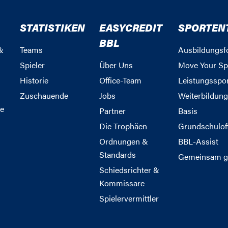
STATISTIKEN
EASYCREDIT
SPORTEN
BBL
&
Teams
Ausbildungsf
Spieler
Über Uns
Move Your Sp
Historie
Office-Team
Leistungsspo
Zuschauende
Jobs
Weiterbildun
e
Partner
Basis
Die Trophäen
Grundschulof
Ordnungen &
BBL-Assist
Standards
Gemeinsam g
Schiedsrichter &
Kommissare
Spielervermittler