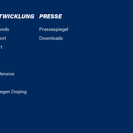
TWICKLUNG
PRESSE
onds
Pressespiegel
ort
Downloads
rt
g
fensive
egen Doping