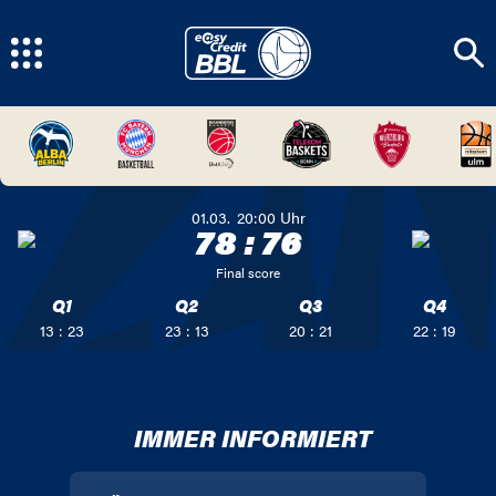
01.03.
20:00
Uhr
78
:
76
Final score
Q1
Q2
Q3
Q4
13 : 23
23 : 13
20 : 21
22 : 19
IMMER INFORMIERT