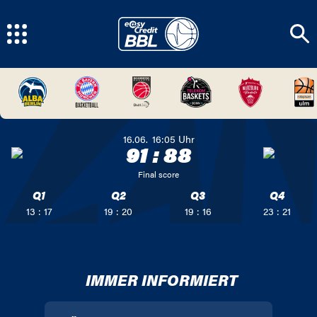
16.06.
16:05
Uhr
91
:
88
Final score
Q1
Q2
Q3
Q4
13 : 17
19 : 20
19 : 16
23 : 21
IMMER INFORMIERT