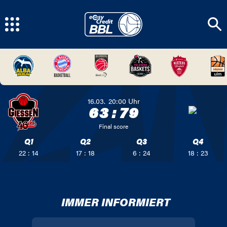
16.03.
20:00
Uhr
63
:
79
Final score
Q1
Q2
Q3
Q4
22 : 14
17 : 18
6 : 24
18 : 23
IMMER INFORMIERT