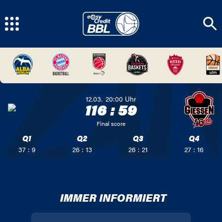
12.03.
20:00
Uhr
116
:
59
Final score
Q1
Q2
Q3
Q4
37 : 9
26 : 13
26 : 21
27 : 16
IMMER INFORMIERT