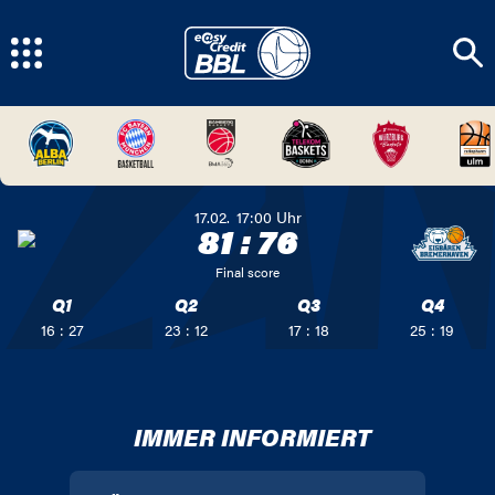
17.02.
17:00
Uhr
81
:
76
Final score
Q1
Q2
Q3
Q4
16 : 27
23 : 12
17 : 18
25 : 19
IMMER INFORMIERT