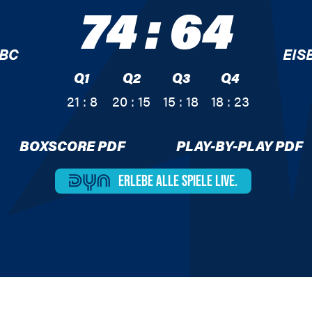
74
:
64
 BC
EIS
Q1
Q2
Q3
Q4
21 : 8
20 : 15
15 : 18
18 : 23
BOXSCORE PDF
PLAY-BY-PLAY PDF
ERLEBE ALLE
SPIELE LIVE.