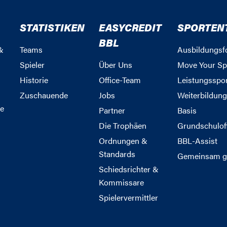
STATISTIKEN
EASYCREDIT
SPORTEN
BBL
&
Teams
Ausbildungsf
Spieler
Über Uns
Move Your Sp
Historie
Office-Team
Leistungsspo
Zuschauende
Jobs
Weiterbildun
e
Partner
Basis
Die Trophäen
Grundschulof
Ordnungen &
BBL-Assist
Standards
Gemeinsam g
Schiedsrichter &
Kommissare
Spielervermittler