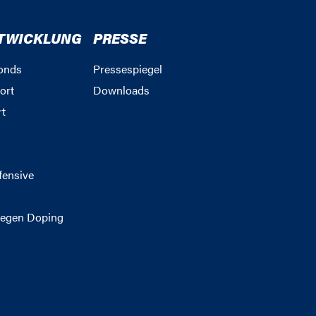
TWICKLUNG
PRESSE
onds
Pressespiegel
ort
Downloads
rt
g
fensive
egen Doping