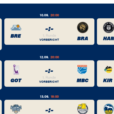
10.09.
20:00
-
:
-
BRE
1. Runde
BRA
HA
VORBERICHT
12.09.
20:00
-
:
-
1. Runde
GOT
MBC
KIR
VORBERICHT
13.09.
18:00
-
:
-