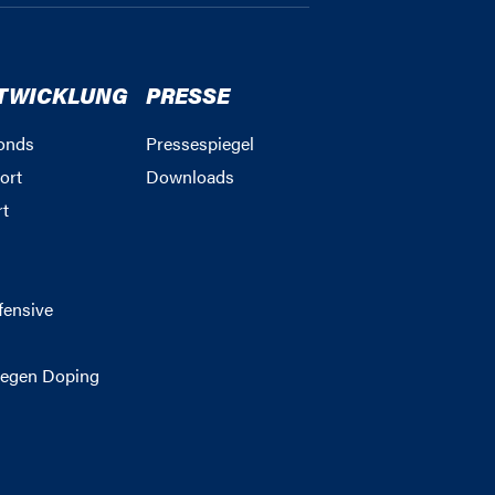
TWICKLUNG
PRESSE
onds
Pressespiegel
ort
Downloads
rt
g
fensive
egen Doping