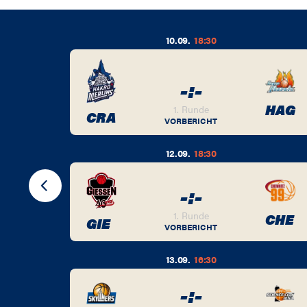
10.09.
18:30
-
:
-
BER
HAG
1. Runde
CRA
VORBERICHT
12.09.
18:30
-
:
-
BER
1. Runde
CHE
GIE
VORBERICHT
13.09.
16:30
-
:
-
BER