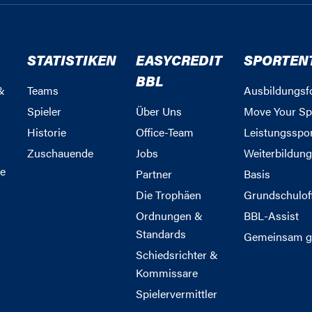
STATISTIKEN
EASYCREDIT
SPORTEN
BBL
&
Teams
Ausbildungsf
Spieler
Über Uns
Move Your Sp
Historie
Office-Team
Leistungsspo
Zuschauende
Jobs
Weiterbildun
e
Partner
Basis
Die Trophäen
Grundschulof
Ordnungen &
BBL-Assist
Standards
Gemeinsam g
Schiedsrichter &
Kommissare
Spielervermittler