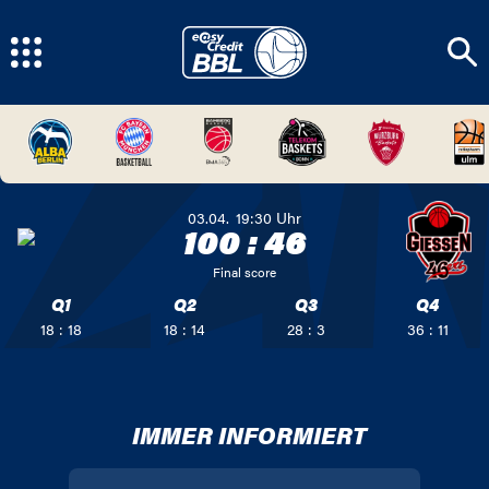
03.04.
19:30
Uhr
100
:
46
Final score
Q1
Q2
Q3
Q4
18 : 18
18 : 14
28 : 3
36 : 11
IMMER INFORMIERT