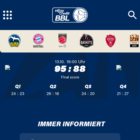
13.10.
19:00
Uhr
95
:
88
Final score
Q1
Q2
Q3
Q4
24 : 23
26 : 18
24 : 20
21 : 27
IMMER INFORMIERT