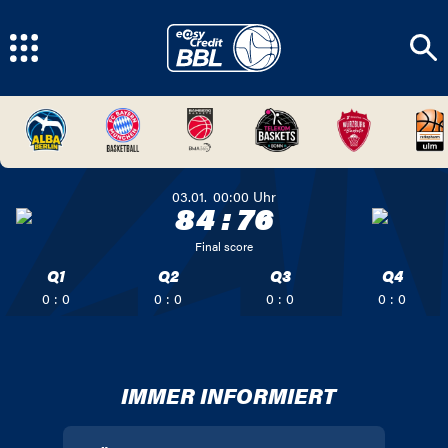
03.01.
00:00
Uhr
84
:
76
Final score
Q1
Q2
Q3
Q4
0 : 0
0 : 0
0 : 0
0 : 0
IMMER INFORMIERT