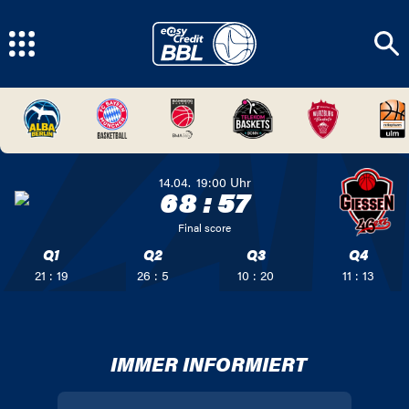
14.04.
19:00
Uhr
68
:
57
Final score
Q1
Q2
Q3
Q4
21 : 19
26 : 5
10 : 20
11 : 13
IMMER INFORMIERT