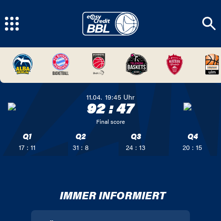
11.04.
19:45
Uhr
92
:
47
Final score
Q1
Q2
Q3
Q4
17 : 11
31 : 8
24 : 13
20 : 15
IMMER INFORMIERT