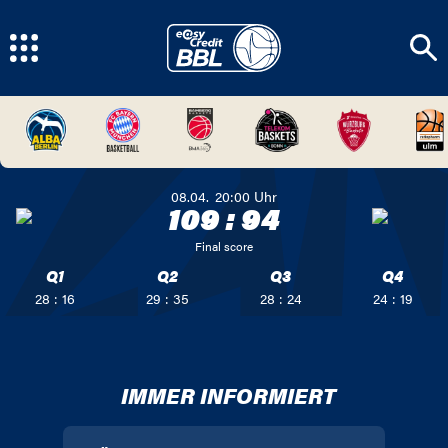
08.04.
20:00
Uhr
109
:
94
Final score
Q1
Q2
Q3
Q4
28 : 16
29 : 35
28 : 24
24 : 19
IMMER INFORMIERT