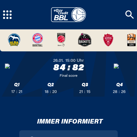
26.01.
15:00
Uhr
84
:
82
Final score
Q1
Q2
Q3
Q4
17 : 21
18 : 20
21 : 15
28 : 26
IMMER INFORMIERT