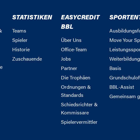
STATISTIKEN
EASYCREDIT
SPORTEN
BBL
&
Teams
Ausbildungsf
Spieler
Über Uns
Move Your Sp
Historie
Office-Team
Leistungsspo
Zuschauende
Jobs
Weiterbildun
e
Partner
Basis
Die Trophäen
Grundschulof
Ordnungen &
BBL-Assist
Standards
Gemeinsam g
Schiedsrichter &
Kommissare
Spielervermittler