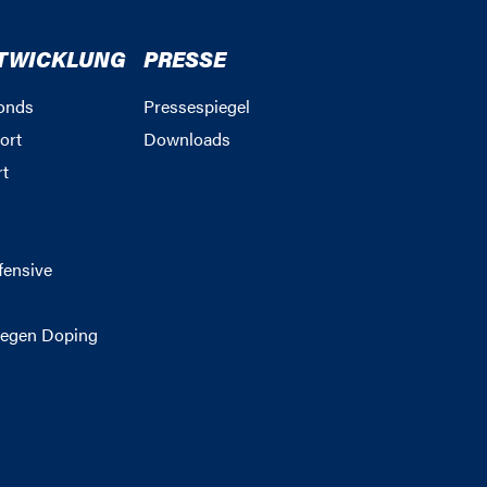
TWICKLUNG
PRESSE
onds
Pressespiegel
ort
Downloads
rt
g
fensive
egen Doping