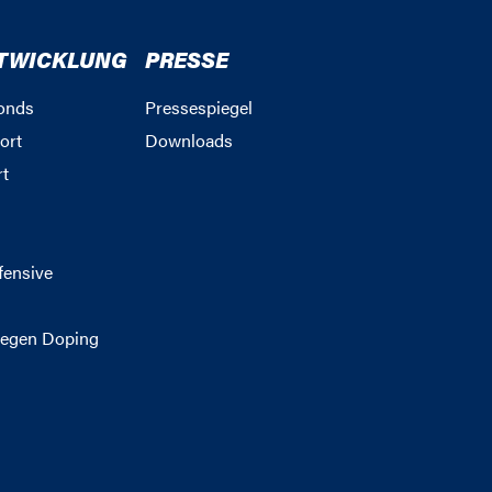
TWICKLUNG
PRESSE
onds
Pressespiegel
ort
Downloads
rt
g
fensive
egen Doping