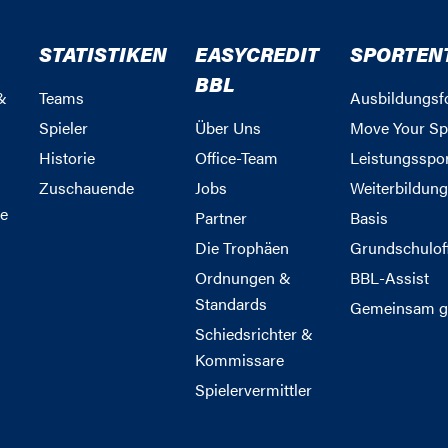
STATISTIKEN
EASYCREDIT
SPORTEN
BBL
&
Teams
Ausbildungsf
Spieler
Über Uns
Move Your Sp
Historie
Office-Team
Leistungsspo
Zuschauende
Jobs
Weiterbildun
e
Partner
Basis
Die Trophäen
Grundschulof
Ordnungen &
BBL-Assist
Standards
Gemeinsam g
Schiedsrichter &
Kommissare
Spielervermittler