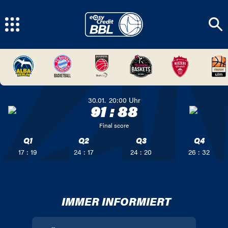
30.01.
20:00
Uhr
91
:
88
Final score
Q1
Q2
Q3
Q4
17 : 19
24 : 17
24 : 20
26 : 32
IMMER INFORMIERT