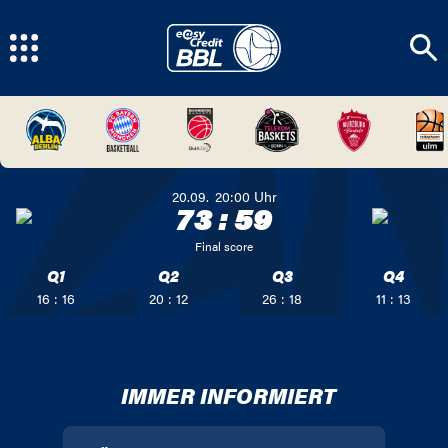
20.09.
20:00
Uhr
73
:
59
Final score
Q1
Q2
Q3
Q4
16 : 16
20 : 12
26 : 18
11 : 13
IMMER INFORMIERT