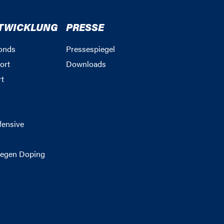
TWICKLUNG
PRESSE
onds
Pressespiegel
ort
Downloads
rt
g
fensive
egen Doping