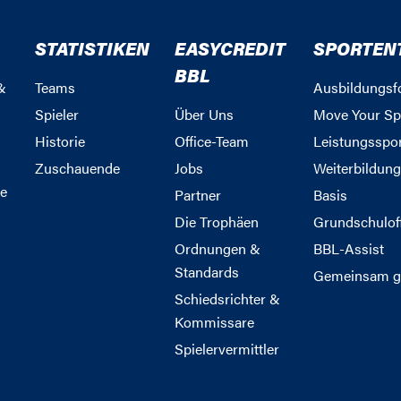
STATISTIKEN
EASYCREDIT
SPORTEN
BBL
&
Teams
Ausbildungsf
Spieler
Über Uns
Move Your Sp
Historie
Office-Team
Leistungsspo
Zuschauende
Jobs
Weiterbildun
e
Partner
Basis
Die Trophäen
Grundschulof
Ordnungen &
BBL-Assist
Standards
Gemeinsam g
Schiedsrichter &
Kommissare
Spielervermittler