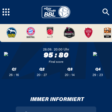
28.09.
20:00
Uhr
95
:
80
Final score
Q1
Q2
Q3
Q4
26 : 16
20 : 27
20 : 14
29 : 23
IMMER INFORMIERT