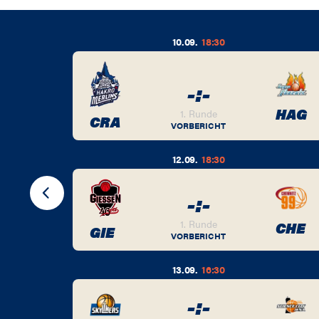
10.09.
18:30
-
:
-
BER
HAG
1. Runde
CRA
VORBERICHT
12.09.
18:30
-
:
-
BER
1. Runde
CHE
GIE
VORBERICHT
13.09.
16:30
-
:
-
BER