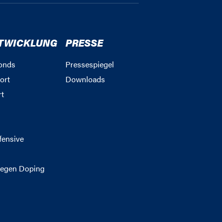
TWICKLUNG
PRESSE
onds
Pressespiegel
ort
Downloads
rt
g
fensive
egen Doping