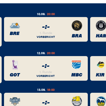
10.09.
20:00
-
:
-
BRE
1. Runde
BRA
HA
VORBERICHT
12.09.
20:00
-
:
-
1. Runde
GOT
MBC
KIR
VORBERICHT
13.09.
18:00
-
:
-