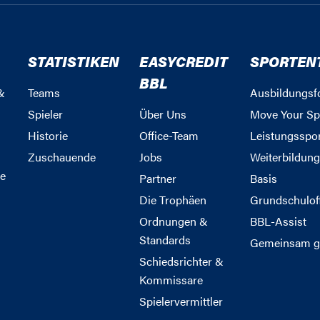
STATISTIKEN
EASYCREDIT
SPORTEN
BBL
&
Teams
Ausbildungsf
Spieler
Über Uns
Move Your Sp
Historie
Office-Team
Leistungsspo
Zuschauende
Jobs
Weiterbildun
e
Partner
Basis
Die Trophäen
Grundschulof
Ordnungen &
BBL-Assist
Standards
Gemeinsam g
Schiedsrichter &
Kommissare
Spielervermittler