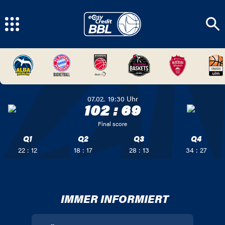
07.02.
19:30
Uhr
102
:
69
Final score
Q1
Q2
Q3
Q4
22 : 12
18 : 17
28 : 13
34 : 27
IMMER INFORMIERT