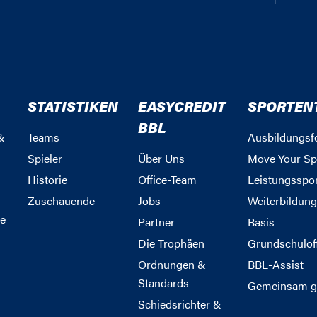
STATISTIKEN
EASYCREDIT
SPORTEN
BBL
&
Teams
Ausbildungsf
Spieler
Über Uns
Move Your Sp
Historie
Office-Team
Leistungsspo
Zuschauende
Jobs
Weiterbildun
e
Partner
Basis
Die Trophäen
Grundschulof
Ordnungen &
BBL-Assist
Standards
Gemeinsam g
Schiedsrichter &