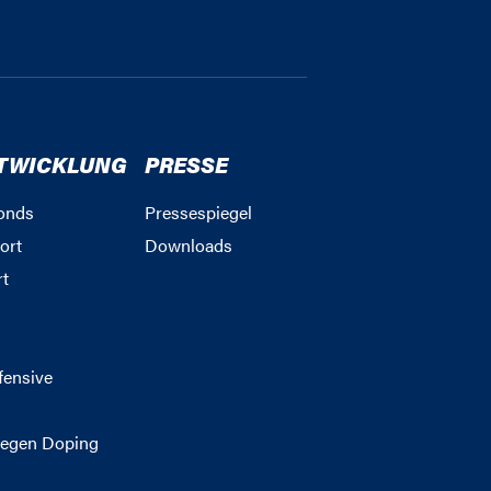
TWICKLUNG
PRESSE
onds
Pressespiegel
ort
Downloads
rt
g
fensive
egen Doping