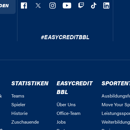
DEN
#EASYCREDITBBL
STATISTIKEN
EASYCREDIT
SPORTEN
BBL
&
Teams
Ausbildungsf
Spieler
Über Uns
Move Your Sp
Historie
Office-Team
Leistungsspo
Zuschauende
Jobs
Weiterbildun
e