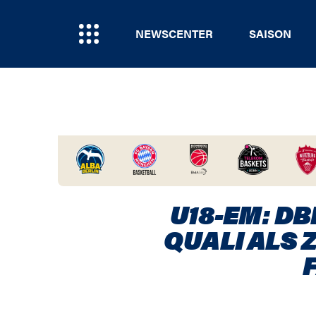
NEWSCENTER
SAISON
HOME
/
NEWSCENTER
/
U18-EM: DB
HALBFINALE, WM-QUALI ALS ZIEL / D
2.000 FANS IN DEN PRINZENPARK
U18-EM: D
QUALI ALS 