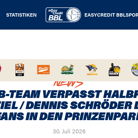
STATISTIKEN
EASYCREDIT BBL
SPO
B-TEAM VERPASST
ENNIS SCHRÖDER LOCKT
NEWS
BB-TEAM VERPASST HALBF
ZIEL / DENNIS SCHRÖDER 
FANS IN DEN PRINZENPAR
30. Juli 2026