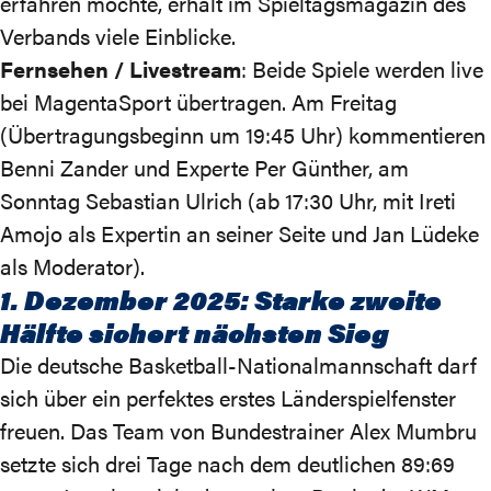
erfahren möchte, erhält
im Spieltagsmagazin des
Verbands
viele Einblicke.
Fernsehen / Livestream
: Beide Spiele werden
live
bei MagentaSport übertragen
. Am Freitag
(Übertragungsbeginn um 19:45 Uhr) kommentieren
Benni Zander und Experte Per Günther, am
Sonntag Sebastian Ulrich (ab 17:30 Uhr, mit Ireti
Amojo als Expertin an seiner Seite und Jan Lüdeke
als Moderator).
1. Dezember 2025: Starke zweite
Hälfte sichert nächsten Sieg
Die deutsche Basketball-Nationalmannschaft darf
sich über ein perfektes erstes Länderspielfenster
freuen. Das Team von Bundestrainer Alex Mumbru
setzte sich drei Tage nach dem deutlichen 89:69